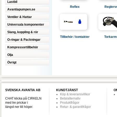
Lastbil
Reflex
Reglerve
Avantiapumpen.se
Ventiler & Hattar
Universala komponenter
Slang, koppling & rör
Tillbehör / kontakter
Torkarm
O-ringar & Packningar
Kompressortillbehör
Olja
Övrigt
SVENSKA AVANTIA AB
KUNDTJÄNST
O
Köp & leveransvillkor
CHAT klicka på CIRKELN
Betalalternativ
med tre prickar i
Produktfrågor
längst ner till höger.
Retur- & garantifrågor