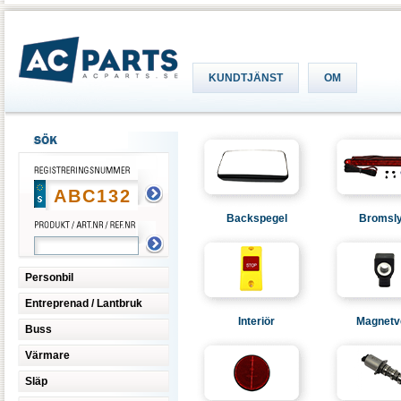
KUNDTJÄNST
OM
Backspegel
Bromsly
Personbil
Entreprenad / Lantbruk
Interiör
Magnetve
Buss
Värmare
Släp