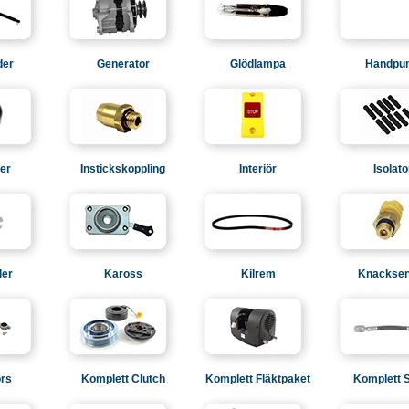
der
Generator
Glödlampa
Handpu
ger
Instickskoppling
Interiör
Isolato
ler
Kaross
Kilrem
Knacksen
rs
Komplett Clutch
Komplett Fläktpaket
Komplett 