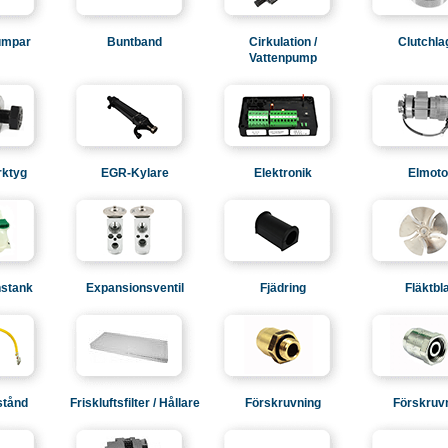
umpar
Buntband
Cirkulation /
Clutchla
Vattenpump
rktyg
EGR-Kylare
Elektronik
Elmoto
stank
Expansionsventil
Fjädring
Fläktbl
stånd
Friskluftsfilter / Hållare
Förskruvning
Förskruv