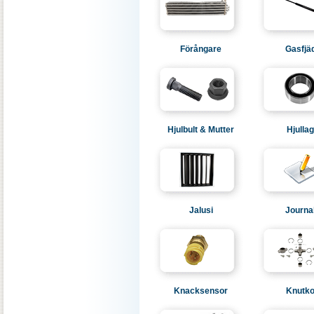
Förångare
Gasfjä
Hjulbult & Mutter
Hjulla
Jalusi
Journa
Knacksensor
Knutko