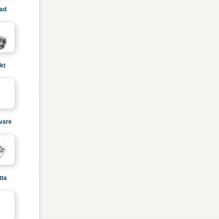
lad
kt
ivare
tta