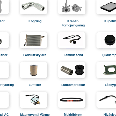
sor
Koppling
Kranar /
Kupefilt
Förhöjningsring
filter
Laddluftskylare
Lambdasond
Ljuddämp
ftfjädring
Luftfilter
Luftkompressor
Låsbyg
til AC
Magnetventil Värme
Multiribbrem
Nivågiv