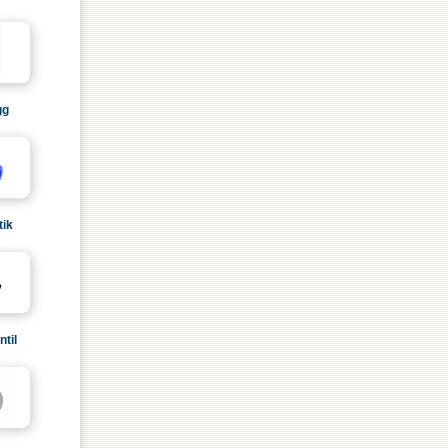
gg
ik
til