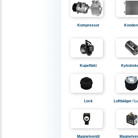
Kompressor
Konden
Kupefläkt
Kylvätske
Lock
Luftbälgar / Lu
Magnetventil
Magnetven