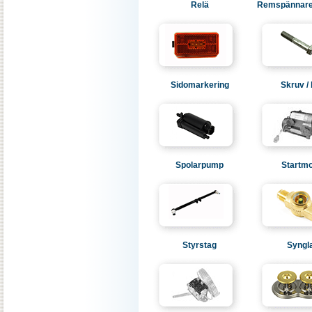
Relä
Remspännare 
Sidomarkering
Skruv / 
Spolarpump
Startmo
Styrstag
Syngl