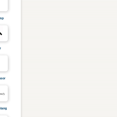
mp
r
sor
Slang