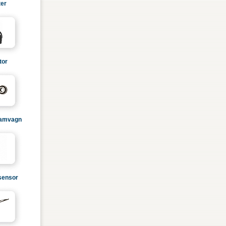
ter
tor
ramvagn
sensor