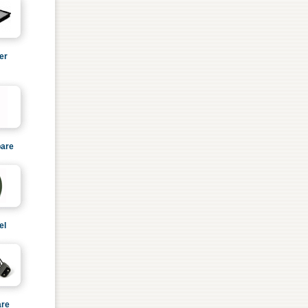
er
are
el
are