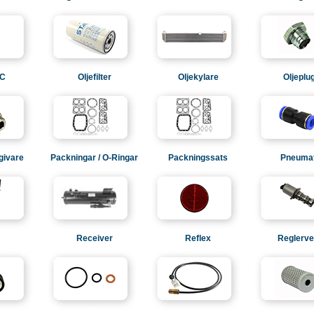
AC
Oljefilter
Oljekylare
Oljeplu
givare
Packningar / O-Ringar
Packningssats
Pneumat
Receiver
Reflex
Reglerven