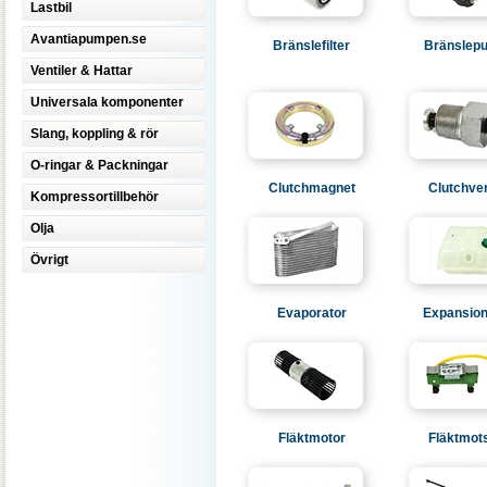
Lastbil
Avantiapumpen.se
Bränslefilter
Bränslep
Ventiler & Hattar
Universala komponenter
Slang, koppling & rör
O-ringar & Packningar
Clutchmagnet
Clutchve
Kompressortillbehör
Olja
Övrigt
Evaporator
Expansion
Fläktmotor
Fläktmot