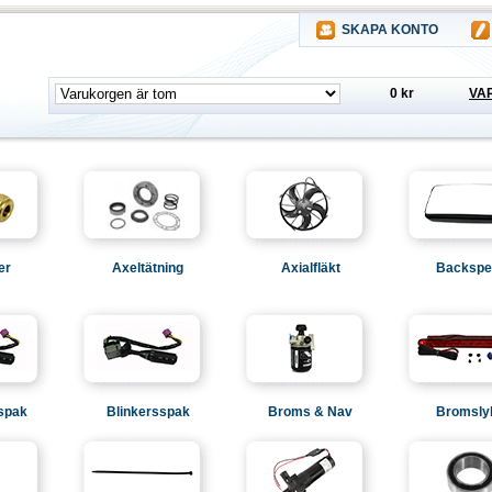
SKAPA KONTO
0 kr
VA
er
Axeltätning
Axialfläkt
Backspe
spak
Blinkersspak
Broms & Nav
Bromsly