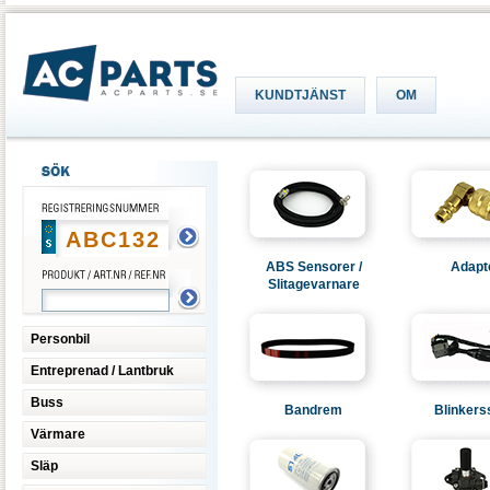
KUNDTJÄNST
OM
ABS Sensorer /
Adapt
Slitagevarnare
Personbil
Entreprenad / Lantbruk
Buss
Bandrem
Blinkers
Värmare
Släp