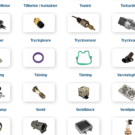
 Motor
Tillbehör / kontakter
Toalett
Torkarb
ter
Tryckgivare
Trycksensor
Tryckva
ng
Tätning
Tätning
Varvtalsg
pump
Ventil
Ventilblock
Ventilpla