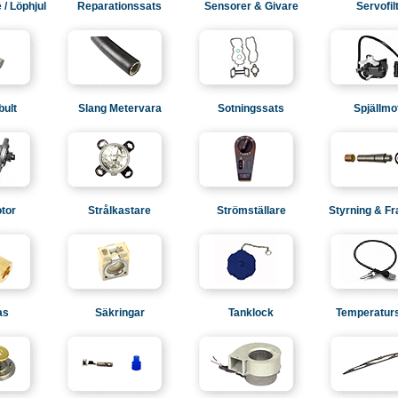
/ Löphjul
Reparationssats
Sensorer & Givare
Servofil
bult
Slang Metervara
Sotningssats
Spjällmo
tor
Strålkastare
Strömställare
Styrning & F
as
Säkringar
Tanklock
Temperatur