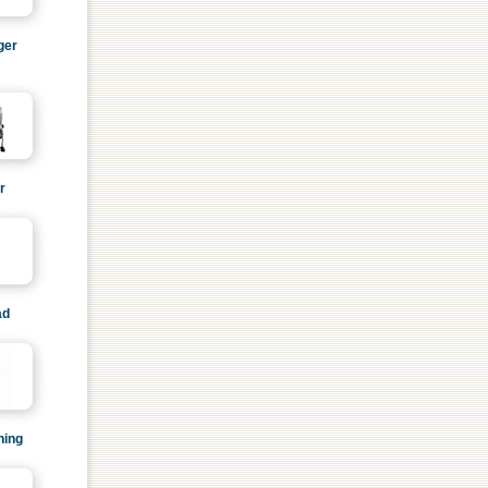
ger
r
ad
ning