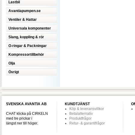
Lastbil
Avantiapumpen.se
Ventiler & Hattar
Universala komponenter
Slang, koppling & rör
O-ringar & Packningar
Kompressortillbehör
Olja
Övrigt
SVENSKA AVANTIA AB
KUNDTJÄNST
O
Köp & leveransvillkor
CHAT klicka på CIRKELN
Betalalternativ
med tre prickar i
Produktfrågor
längst ner till höger.
Retur- & garantifrågor