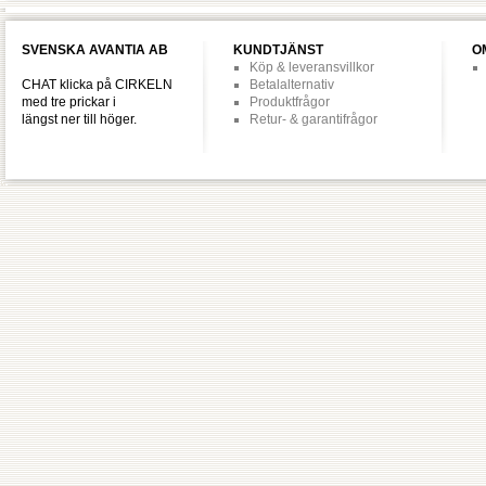
SVENSKA AVANTIA AB
KUNDTJÄNST
O
Köp & leveransvillkor
CHAT klicka på CIRKELN
Betalalternativ
med tre prickar i
Produktfrågor
längst ner till höger.
Retur- & garantifrågor