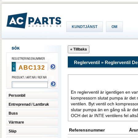
KUNDTJÄNST
OM
Reglerventil » Reglerventil
Tänk 
En reglerventil är igentligen en va
Personbil
kompressorn slutat pumpa är det m
ventilen. Byt ventil och kompress
Entreprenad / Lantbruk
slutar pumpa än en gång så är det 
Buss
OCH det är INTE ventilens fel altså
Värmare
Referensnummer
Års
Släp