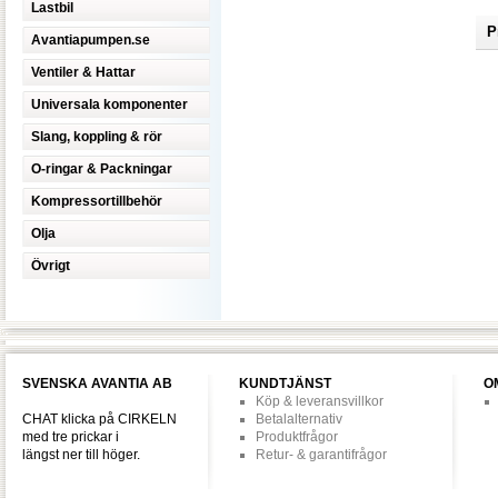
Lastbil
P
Avantiapumpen.se
Ventiler & Hattar
Universala komponenter
Slang, koppling & rör
O-ringar & Packningar
Kompressortillbehör
Olja
Övrigt
SVENSKA AVANTIA AB
KUNDTJÄNST
O
Köp & leveransvillkor
CHAT klicka på CIRKELN
Betalalternativ
med tre prickar i
Produktfrågor
längst ner till höger.
Retur- & garantifrågor