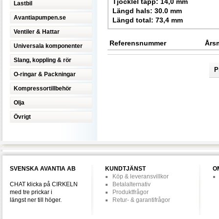
Tjocklel tapp: 14,0 mm
Lastbil
Längd hals: 30.0 mm
Avantiapumpen.se
Längd total: 73,4 mm
Ventiler & Hattar
Referensnummer
Års
Universala komponenter
Slang, koppling & rör
P
O-ringar & Packningar
Kompressortillbehör
Olja
Övrigt
SVENSKA AVANTIA AB
KUNDTJÄNST
O
Köp & leveransvillkor
CHAT klicka på CIRKELN
Betalalternativ
med tre prickar i
Produktfrågor
längst ner till höger.
Retur- & garantifrågor