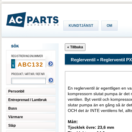
KUNDTJÄNST
OM
Reglerventil » Reglerventil PX
Tänk 
En reglerventil är egentligen en va
Personbil
kompressorn slutat pumpa är det m
ventilen. Byt ventil och kompress
Entreprenad / Lantbruk
slutar pumpa än en gång så är det 
Buss
OCH det är INTE ventilens fel, all
Värmare
Mått:
Släp
Tjocklek övre: 23,6 mm