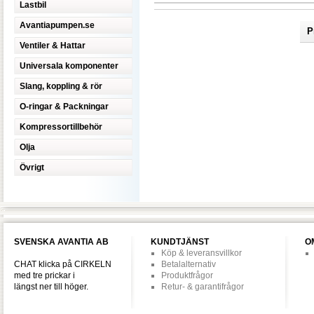
Lastbil
Avantiapumpen.se
P
Ventiler & Hattar
Universala komponenter
Slang, koppling & rör
O-ringar & Packningar
Kompressortillbehör
Olja
Övrigt
SVENSKA AVANTIA AB
KUNDTJÄNST
O
Köp & leveransvillkor
CHAT klicka på CIRKELN
Betalalternativ
med tre prickar i
Produktfrågor
längst ner till höger.
Retur- & garantifrågor