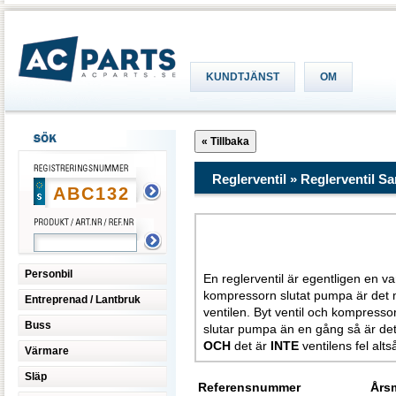
KUNDTJÄNST
OM
Reglerventil » Reglerventil S
Tänk 
Personbil
En reglerventil är egentligen en v
kompressorn slutat pumpa är det m
Entreprenad / Lantbruk
ventilen. Byt ventil och kompress
Buss
slutar pumpa än en gång så är det 
OCH
det är
INTE
ventilens fel alt
Värmare
Släp
Referensnummer
Års