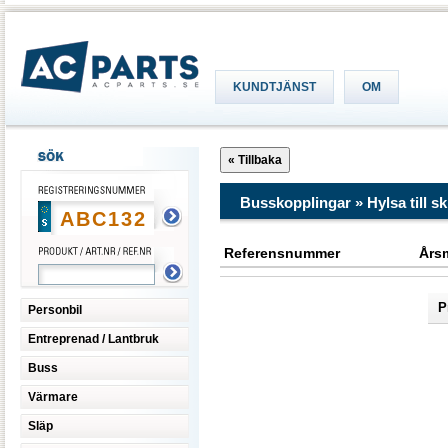
KUNDTJÄNST
OM
Busskopplingar » Hylsa till s
Referensnummer
Års
P
Personbil
Entreprenad / Lantbruk
Buss
Värmare
Släp