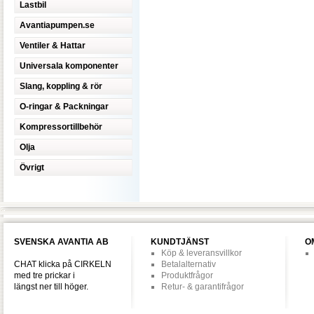
Lastbil
Avantiapumpen.se
Ventiler & Hattar
Universala komponenter
Slang, koppling & rör
O-ringar & Packningar
Kompressortillbehör
Olja
Övrigt
SVENSKA AVANTIA AB
KUNDTJÄNST
O
Köp & leveransvillkor
CHAT klicka på CIRKELN
Betalalternativ
med tre prickar i
Produktfrågor
längst ner till höger.
Retur- & garantifrågor