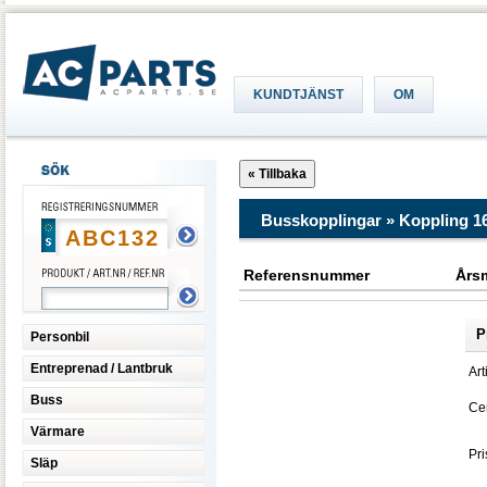
KUNDTJÄNST
OM
Busskopplingar » Koppling 16''
Referensnummer
Års
P
Personbil
Entreprenad / Lantbruk
Art
Buss
Cen
Värmare
Pri
Släp