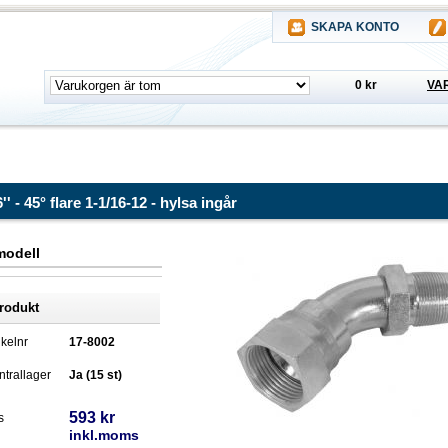
SKAPA KONTO
0 kr
VA
 - 45° flare 1-1/16-12 - hylsa ingår
modell
rodukt
ikelnr
17-8002
trallager
Ja (15 st)
593 kr
s
inkl.moms