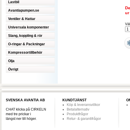
Lastbil
De
Avantiapumpen.se
ur
Ventiler & Hattar
Väl
Universala komponenter
Slang, koppling & rör
O-ringar & Packningar
Kompressortillbehör
Olja
Övrigt
SVENSKA AVANTIA AB
KUNDTJÄNST
O
Köp & leveransvillkor
CHAT klicka på CIRKELN
Betalalternativ
med tre prickar i
Produktfrågor
längst ner till höger.
Retur- & garantifrågor