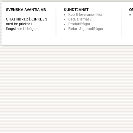
SVENSKA AVANTIA AB
KUNDTJÄNST
O
Köp & leveransvillkor
CHAT klicka på CIRKELN
Betalalternativ
med tre prickar i
Produktfrågor
längst ner till höger.
Retur- & garantifrågor