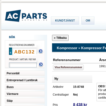
KUNDTJÄNST
OM
Kompressor » Kompressor F
Referensnummer
Års
1991
Visa Referensnummer
Personbil
Ny
Entreprenad / Lantbruk
OBS!
Artikelnr
15-8748
Buss
För at
Värmare
produ
Centrallager
Nej
certif
Släp
8 438 kr
Pris