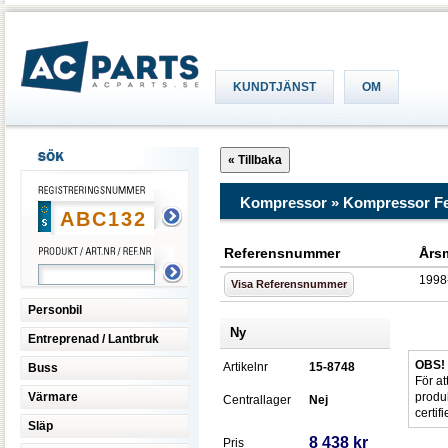
KUNDTJÄNST
OM
Kompressor » Kompressor F
Referensnummer
Års
1998
Visa Referensnummer
Personbil
Ny
Entreprenad / Lantbruk
OBS!
Artikelnr
15-8748
Buss
För at
Värmare
produ
Centrallager
Nej
certif
Släp
8 438 kr
Pris