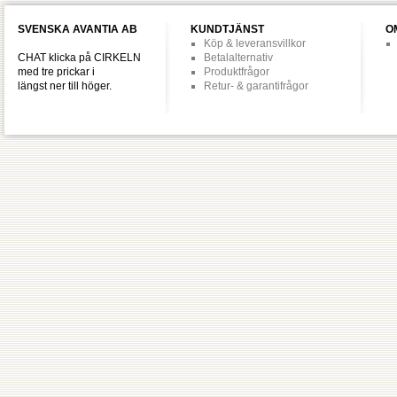
SVENSKA AVANTIA AB
KUNDTJÄNST
O
Köp & leveransvillkor
CHAT klicka på CIRKELN
Betalalternativ
med tre prickar i
Produktfrågor
längst ner till höger.
Retur- & garantifrågor