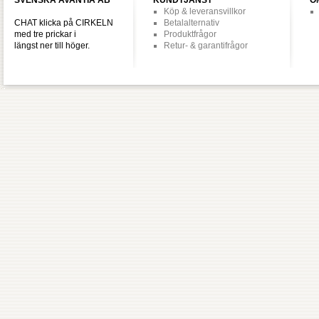
SVENSKA AVANTIA AB
KUNDTJÄNST
O
Köp & leveransvillkor
CHAT klicka på CIRKELN
Betalalternativ
med tre prickar i
Produktfrågor
längst ner till höger.
Retur- & garantifrågor