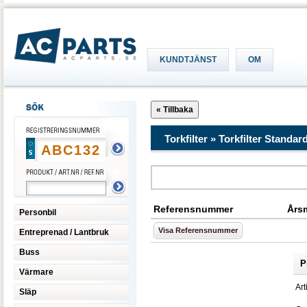
KUNDTJÄNST
OM
Torkfilter » Torkfilter Standar
Referensnummer
Års
Personbil
Visa Referensnummer
Entreprenad / Lantbruk
Buss
P
Värmare
Art
Släp