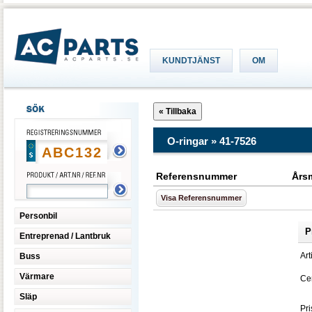
KUNDTJÄNST
OM
O-ringar » 41-7526
Referensnummer
Års
Visa Referensnummer
Personbil
P
Entreprenad / Lantbruk
Art
Buss
Värmare
Cen
Släp
Pri