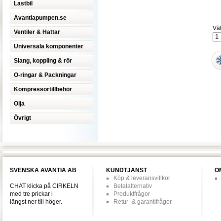
Lastbil
Avantiapumpen.se
Väl
Ventiler & Hattar
Universala komponenter
Slang, koppling & rör
O-ringar & Packningar
Kompressortillbehör
Olja
Övrigt
SVENSKA AVANTIA AB
KUNDTJÄNST
O
Köp & leveransvillkor
CHAT klicka på CIRKELN
Betalalternativ
med tre prickar i
Produktfrågor
längst ner till höger.
Retur- & garantifrågor