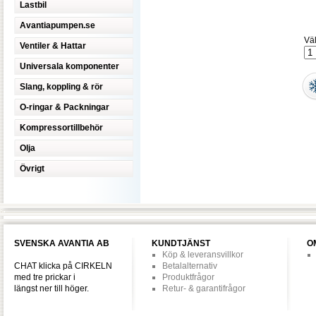
Lastbil
Avantiapumpen.se
Väl
Ventiler & Hattar
Universala komponenter
Slang, koppling & rör
O-ringar & Packningar
Kompressortillbehör
Olja
Övrigt
SVENSKA AVANTIA AB
KUNDTJÄNST
O
Köp & leveransvillkor
CHAT klicka på CIRKELN
Betalalternativ
med tre prickar i
Produktfrågor
längst ner till höger.
Retur- & garantifrågor