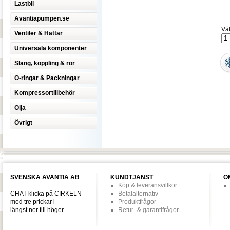
Lastbil
Avantiapumpen.se
Väl
Ventiler & Hattar
Universala komponenter
Slang, koppling & rör
O-ringar & Packningar
Kompressortillbehör
Olja
Övrigt
SVENSKA AVANTIA AB
KUNDTJÄNST
O
Köp & leveransvillkor
CHAT klicka på CIRKELN
Betalalternativ
med tre prickar i
Produktfrågor
längst ner till höger.
Retur- & garantifrågor