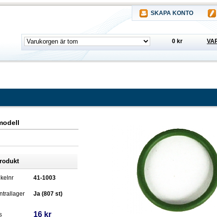
SKAPA KONTO
0 kr
VA
modell
rodukt
ikelnr
41-1003
trallager
Ja (807 st)
16 kr
s