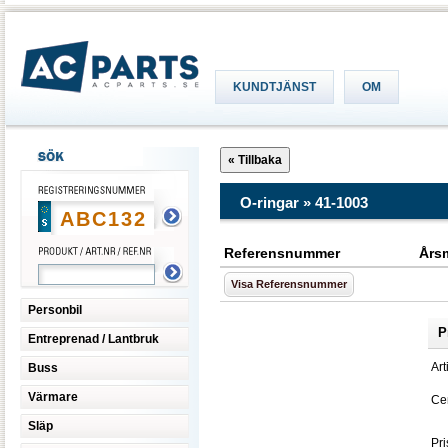
KUNDTJÄNST
OM
O-ringar » 41-1003
Referensnummer
Års
Visa Referensnummer
Personbil
P
Entreprenad / Lantbruk
Art
Buss
Värmare
Cen
Släp
Pri