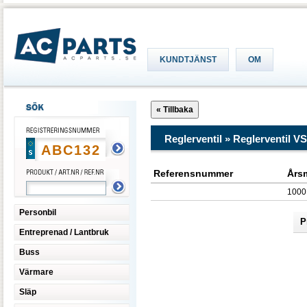
KUNDTJÄNST
OM
Reglerventil » Reglerventil 
Referensnummer
Års
1000
Personbil
P
Entreprenad / Lantbruk
Buss
Värmare
Släp