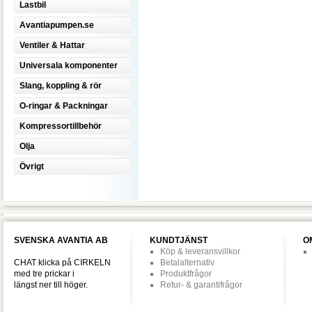
Lastbil
Avantiapumpen.se
Ventiler & Hattar
Universala komponenter
Slang, koppling & rör
O-ringar & Packningar
Kompressortillbehör
Olja
Övrigt
SVENSKA AVANTIA AB
KUNDTJÄNST
O
Köp & leveransvillkor
CHAT klicka på CIRKELN
Betalalternativ
med tre prickar i
Produktfrågor
längst ner till höger.
Retur- & garantifrågor