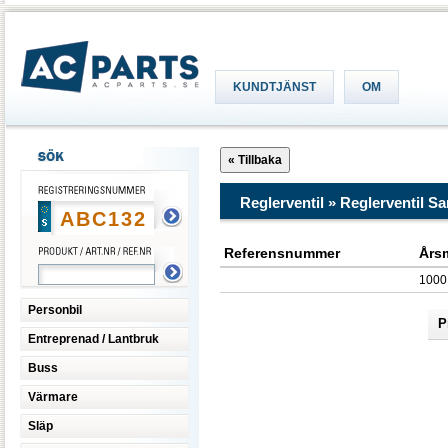
KUNDTJÄNST
OM
Reglerventil » Reglerventil
Referensnummer
Års
1000
Personbil
P
Entreprenad / Lantbruk
Buss
Värmare
Släp