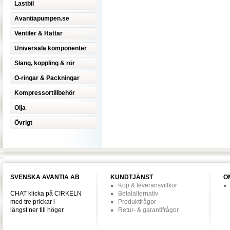
Lastbil
Avantiapumpen.se
Ventiler & Hattar
Universala komponenter
Slang, koppling & rör
O-ringar & Packningar
Kompressortillbehör
Olja
Övrigt
SVENSKA AVANTIA AB
KUNDTJÄNST
O
Köp & leveransvillkor
CHAT klicka på CIRKELN
Betalalternativ
med tre prickar i
Produktfrågor
längst ner till höger.
Retur- & garantifrågor