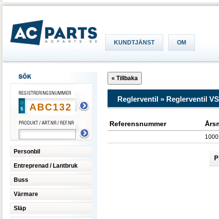
KUNDTJÄNST
OM
Reglerventil » Reglerventil V
Referensnummer
Års
1000
Personbil
P
Entreprenad / Lantbruk
Buss
Värmare
Släp