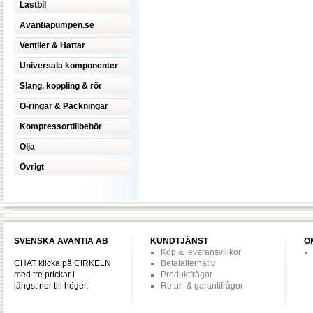
Lastbil
Avantiapumpen.se
Ventiler & Hattar
Universala komponenter
Slang, koppling & rör
O-ringar & Packningar
Kompressortillbehör
Olja
Övrigt
SVENSKA AVANTIA AB
KUNDTJÄNST
O
Köp & leveransvillkor
CHAT klicka på CIRKELN
Betalalternativ
med tre prickar i
Produktfrågor
längst ner till höger.
Retur- & garantifrågor