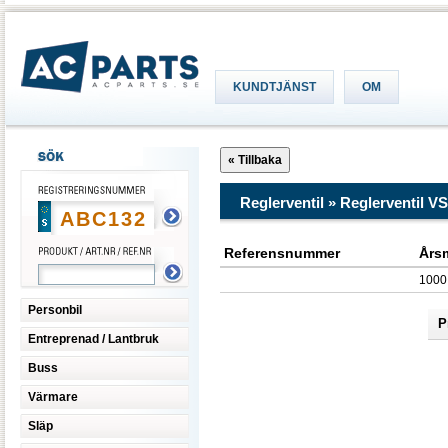
KUNDTJÄNST
OM
Reglerventil » Reglerventil V
Referensnummer
Års
1000
Personbil
P
Entreprenad / Lantbruk
Buss
Värmare
Släp