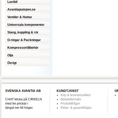
Lastbil
Avantiapumpen.se
Ventiler & Hattar
Universala komponenter
Slang, koppling & rör
O-ringar & Packningar
Kompressortillbehör
Olja
Övrigt
SVENSKA AVANTIA AB
KUNDTJÄNST
O
Köp & leveransvillkor
CHAT klicka på CIRKELN
Betalalternativ
med tre prickar i
Produktfrågor
längst ner till höger.
Retur- & garantifrågor