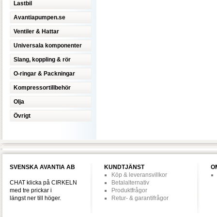
Lastbil
Avantiapumpen.se
Ventiler & Hattar
Universala komponenter
Slang, koppling & rör
O-ringar & Packningar
Kompressortillbehör
Olja
Övrigt
SVENSKA AVANTIA AB
KUNDTJÄNST
O
Köp & leveransvillkor
CHAT klicka på CIRKELN
Betalalternativ
med tre prickar i
Produktfrågor
längst ner till höger.
Retur- & garantifrågor