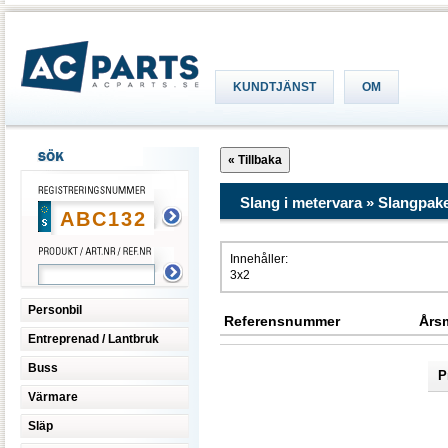
KUNDTJÄNST
OM
Slang i metervara » Slangpake
Innehåller:
3x2
Personbil
Referensnummer
Års
Entreprenad / Lantbruk
Buss
P
Värmare
Släp