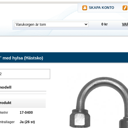
SKAPA KONTO
0 kr
VA
'' med hylsa (Hästsko)
02
modell
rodukt
ikelnr
17-0400
trallager
Ja (26 st)