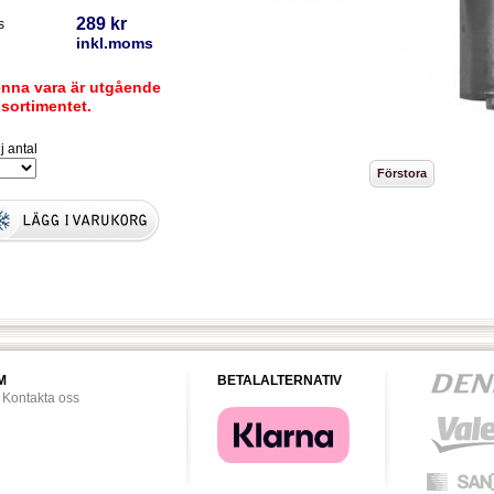
289 kr
s
inkl.moms
nna vara är utgående
 sortimentet.
j antal
M
BETALALTERNATIV
Kontakta oss