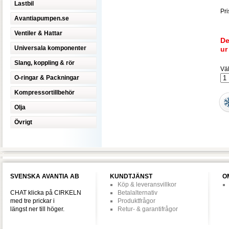
Lastbil
Pri
Avantiapumpen.se
Ventiler & Hattar
De
Universala komponenter
ur
Slang, koppling & rör
Väl
O-ringar & Packningar
Kompressortillbehör
Olja
Övrigt
SVENSKA AVANTIA AB
KUNDTJÄNST
O
Köp & leveransvillkor
CHAT klicka på CIRKELN
Betalalternativ
med tre prickar i
Produktfrågor
längst ner till höger.
Retur- & garantifrågor