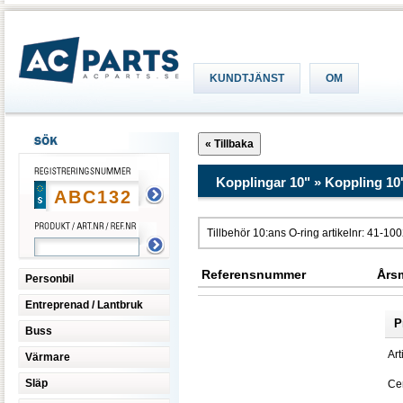
KUNDTJÄNST
OM
Kopplingar 10" » Koppling 10
Tillbehör 10:ans O-ring artikelnr: 41-10
Referensnummer
Års
Personbil
Entreprenad / Lantbruk
P
Buss
Art
Värmare
Släp
Cen